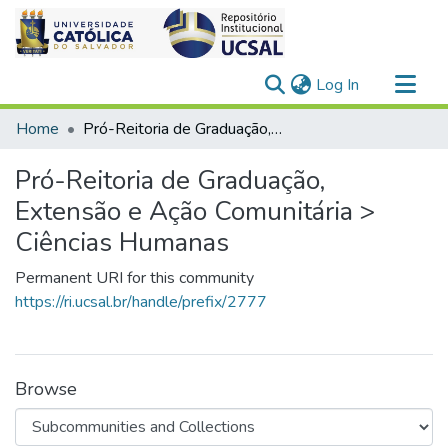
(current)
Log In
Communities & Collections
Home
Pró-Reitoria de Graduação, Extensão e Ação Comunitária > Ciências Humanas
All of DSpace
Pró-Reitoria de Graduação,
Statistics
Extensão e Ação Comunitária >
Ciências Humanas
Permanent URI for this community
https://ri.ucsal.br/handle/prefix/2777
Browse