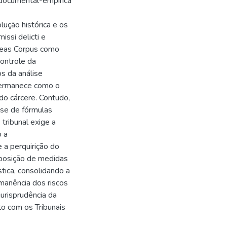
e documental-empírica
olução histórica e os
ssi delicti e
abeas Corpus como
ontrole da
s da análise
 permanece como o
o cárcere. Contudo,
-se de fórmulas
tribunal exige a
o a
e a perquirição do
posição de medidas
stica, consolidando a
rmanência dos riscos
urisprudência da
o com os Tribunais