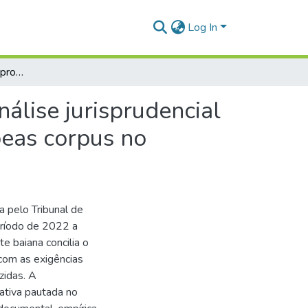
Log In
A prisão preventiva no processo penal brasileiro: análise jurisprudencial do Tribunal de Justiça da Bahia em decisões de habeas corpus no período de 2022 a 2025
nálise jurisprudencial
beas corpus no
a pelo Tribunal de
eríodo de 2022 a
e baiana concilia o
 com as exigências
zidas. A
tiva pautada no