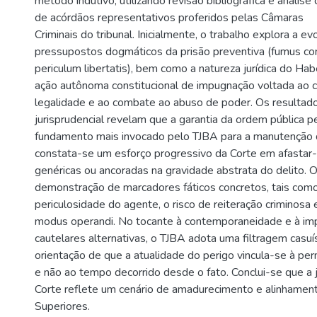
método indutivo, utilizando revisão bibliográfica e anális
de acórdãos representativos proferidos pelas Câmaras
Criminais do tribunal. Inicialmente, o trabalho explora a ev
pressupostos dogmáticos da prisão preventiva (fumus comi
periculum libertatis), bem como a natureza jurídica do H
ação autônoma constitucional de impugnação voltada ao c
legalidade e ao combate ao abuso de poder. Os resultado
jurisprudencial revelam que a garantia da ordem pública
fundamento mais invocado pelo TJBA para a manutenção d
constata-se um esforço progressivo da Corte em afastar
genéricas ou ancoradas na gravidade abstrata do delito. O 
demonstração de marcadores fáticos concretos, tais com
periculosidade do agente, o risco de reiteração criminosa 
modus operandi. No tocante à contemporaneidade e à im
cautelares alternativas, o TJBA adota uma filtragem casuí
orientação de que a atualidade do perigo vincula-se à pe
e não ao tempo decorrido desde o fato. Conclui-se que a j
Corte reflete um cenário de amadurecimento e alinhament
Superiores.