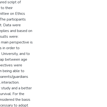
red script of
to their
ittee on Ethics
The participants
t. Data were
eplies and based on
esults were:
e main perspective is
 in order to
e University, and to
a gap between age
spectives were
on being able to
parents/guardians
 interaction.
r study and a better
urvival. For the
onsidered the basis
necessary to adopt