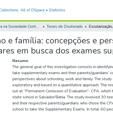
ollections
All of DSpace
Statistics
Família na Sociedade Contemporânea
Teses de Doutorado
ho e família: concepções e pe
iares em busca dos exames su
Resumo
The general goal of this investigation consists in identif
take supplementary exams and their parents/guardians’ c
perspectives about schooling, work and family. The study i
exploratory and based on a quantitative approach. The re
out at “Permanent Comission of Evaluation”- CPA, which t
state school in Salvador/Bahia. The study involved 30 te
and their respective parents/guardians who chose the CP
school to take the Supplementary Exams. In total, 60 peop