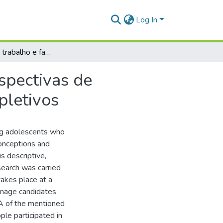
Log In
Escolarização, trabalho e família: concepções e perspectivas de adolescentes e familiares em busca dos exames supletivos
rspectivas de
pletivos
ying adolescents who
onceptions and
s descriptive,
search was carried
akes place at a
enage candidates
A of the mentioned
le participated in