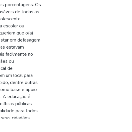
vas porcentagens. Os
nsáveis de todas as
adolescente
a escolar ou
 queriam que o(a)
r estar em defasagem
ivas estavam
ais facilmente no
mães ou
ocal de
em um local para
bido, dentre outras
 como base e apoio
s. A educação é
líticas públicas
alidade para todos,
 seus cidadãos.