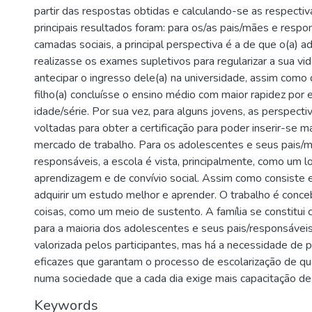
partir das respostas obtidas e calculando-se as respecti
principais resultados foram: para os/as pais/mães e respo
camadas sociais, a principal perspectiva é a de que o(a) 
realizasse os exames supletivos para regularizar a sua vid
antecipar o ingresso dele(a) na universidade, assim como
filho(a) concluísse o ensino médio com maior rapidez po
idade/série. Por sua vez, para alguns jovens, as perspect
voltadas para obter a certificação para poder inserir-se m
mercado de trabalho. Para os adolescentes e seus pais/
responsáveis, a escola é vista, principalmente, como um l
aprendizagem e de convívio social. Assim como consiste 
adquirir um estudo melhor e aprender. O trabalho é conce
coisas, como um meio de sustento. A família se constitui
para a maioria dos adolescentes e seus pais/responsávei
valorizada pelos participantes, mas há a necessidade de po
eficazes que garantam o processo de escolarização de qu
numa sociedade que a cada dia exige mais capacitação de
Keywords