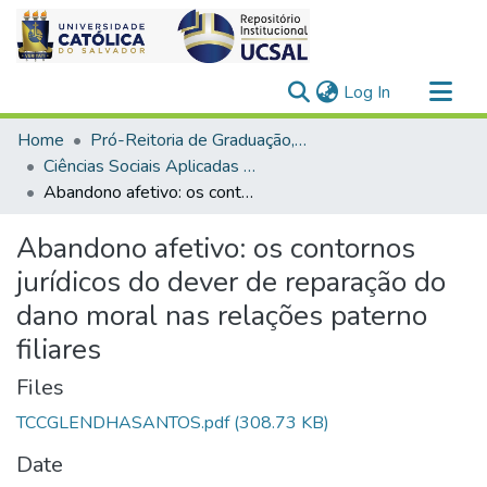
(current)
Log In
Communities & Collections
Home
Pró-Reitoria de Graduação, Extensão e Ação Comunitária
All of DSpace
Ciências Sociais Aplicadas > Direito
Abandono afetivo: os contornos jurídicos do dever de reparação do dano moral nas relações paterno filiares
Statistics
Abandono afetivo: os contornos
jurídicos do dever de reparação do
dano moral nas relações paterno
filiares
Files
TCCGLENDHASANTOS.pdf
(308.73 KB)
Date