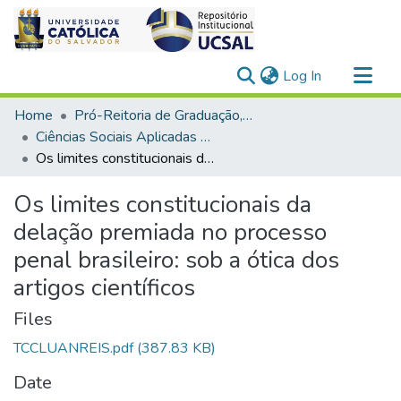
(current)
Log In
Communities & Collections
Home
Pró-Reitoria de Graduação, Extensão e Ação Comunitária
All of DSpace
Ciências Sociais Aplicadas > Direito
Os limites constitucionais da delação premiada no processo penal brasileiro: sob a ótica dos artigos científicos
Statistics
Os limites constitucionais da
delação premiada no processo
penal brasileiro: sob a ótica dos
artigos científicos
Files
TCCLUANREIS.pdf
(387.83 KB)
Date