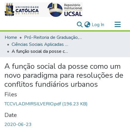
(current)
Log In
Communities & Collections
Home
Pró-Reitoria de Graduação, Extensão e Ação Comunitária
All of DSpace
Ciências Sociais Aplicadas > Direito
A função social da posse como um novo paradigma para resoluções de conflitos fundiários urbanos
Statistics
A função social da posse como um
novo paradigma para resoluções de
conflitos fundiários urbanos
Files
TCCVLADMIRSILVERIO.pdf
(196.23 KB)
Date
2020-06-23