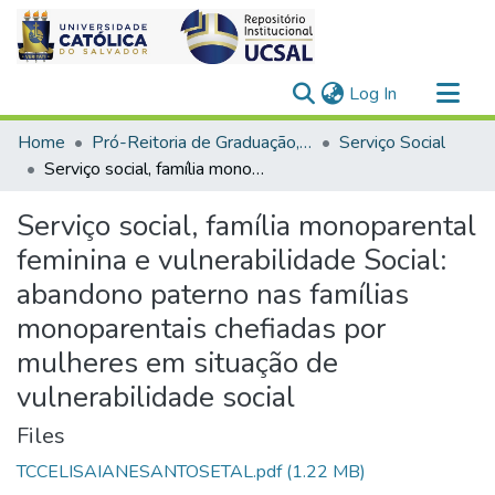
(current)
Log In
Communities & Collections
Home
Pró-Reitoria de Graduação, Extensão e Ação Comunitária > Ciências Humanas
Serviço Social
All of DSpace
Serviço social, família monoparental feminina e vulnerabilidade Social: abandono paterno nas famílias monoparentais chefiadas por mulheres em situação de vulnerabilidade social
Statistics
Serviço social, família monoparental
feminina e vulnerabilidade Social:
abandono paterno nas famílias
monoparentais chefiadas por
mulheres em situação de
vulnerabilidade social
Files
TCCELISAIANESANTOSETAL.pdf
(1.22 MB)