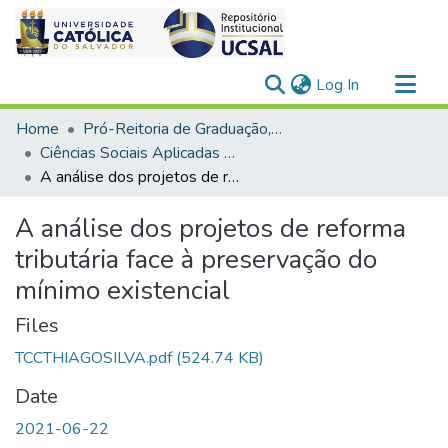
(current)
Log In
Communities & Collections
Home
Pró-Reitoria de Graduação, Extensão e Ação Comunitária
All of DSpace
Ciências Sociais Aplicadas > Direito
A análise dos projetos de reforma tributária face à preservação do mínimo existencial
Statistics
A análise dos projetos de reforma
tributária face à preservação do
mínimo existencial
Files
TCCTHIAGOSILVA.pdf
(524.74 KB)
Date
2021-06-22