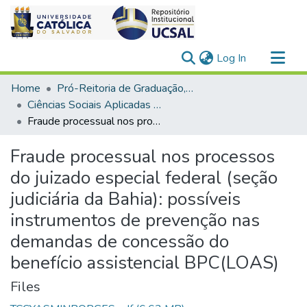
(current)
Log In
Communities & Collections
Home
Pró-Reitoria de Graduação, Extensão e Ação Comunitária
All of DSpace
Ciências Sociais Aplicadas > Direito
Fraude processual nos processos do juizado especial federal (seção judiciária da Bahia): possíveis instrumentos de prevenção nas demandas de concessão do benefício assistencial BPC(LOAS)
Statistics
Fraude processual nos processos
do juizado especial federal (seção
judiciária da Bahia): possíveis
instrumentos de prevenção nas
demandas de concessão do
benefício assistencial BPC(LOAS)
Files