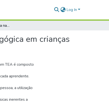
Log In
A consciência fonológica na intervenção psicopedagógica em crianças com Transtorno do Espectro Autista (TEA)
gógica em crianças
s com TEA é composto
 cada aprendente.
essoa, a utilização
sicas inerentes a